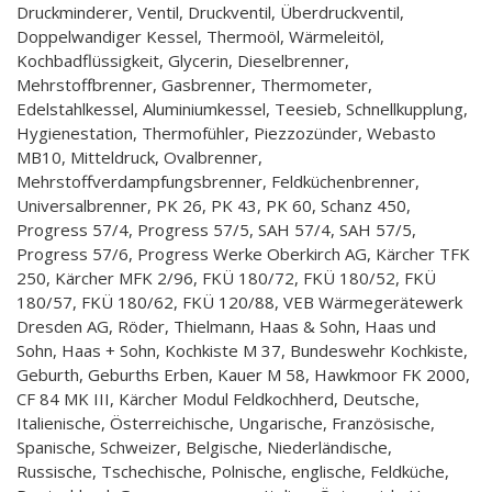
Druckminderer, Ventil, Druckventil, Überdruckventil,
Doppelwandiger Kessel, Thermoöl, Wärmeleitöl,
Kochbadflüssigkeit, Glycerin, Dieselbrenner,
Mehrstoffbrenner, Gasbrenner, Thermometer,
Edelstahlkessel, Aluminiumkessel, Teesieb, Schnellkupplung,
Hygienestation, Thermofühler, Piezzozünder, Webasto
MB10, Mitteldruck, Ovalbrenner,
Mehrstoffverdampfungsbrenner, Feldküchenbrenner,
Universalbrenner, PK 26, PK 43, PK 60, Schanz 450,
Progress 57/4, Progress 57/5, SAH 57/4, SAH 57/5,
Progress 57/6, Progress Werke Oberkirch AG, Kärcher TFK
250, Kärcher MFK 2/96, FKÜ 180/72, FKÜ 180/52, FKÜ
180/57, FKÜ 180/62, FKÜ 120/88, VEB Wärmegerätewerk
Dresden AG, Röder, Thielmann, Haas & Sohn, Haas und
Sohn, Haas + Sohn, Kochkiste M 37, Bundeswehr Kochkiste,
Geburth, Geburths Erben, Kauer M 58, Hawkmoor FK 2000,
CF 84 MK III, Kärcher Modul Feldkochherd, Deutsche,
Italienische, Österreichische, Ungarische, Französische,
Spanische, Schweizer, Belgische, Niederländische,
Russische, Tschechische, Polnische, englische, Feldküche,