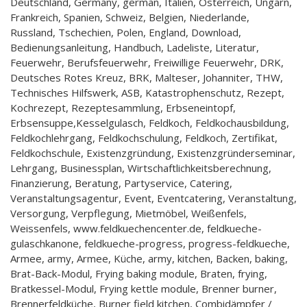
Deutschland, Germany, german, Italien, Österreich, Ungarn,
Frankreich, Spanien, Schweiz, Belgien, Niederlande,
Russland, Tschechien, Polen, England, Download,
Bedienungsanleitung, Handbuch, Ladeliste, Literatur,
Feuerwehr, Berufsfeuerwehr, Freiwillige Feuerwehr, DRK,
Deutsches Rotes Kreuz, BRK, Malteser, Johanniter, THW,
Technisches Hilfswerk, ASB, Katastrophenschutz, Rezept,
Kochrezept, Rezeptesammlung, Erbseneintopf,
Erbsensuppe,Kesselgulasch, Feldkoch, Feldkochausbildung,
Feldkochlehrgang, Feldkochschulung, Feldkoch, Zertifikat,
Feldkochschule, Existenzgründung, Existenzgründerseminar,
Lehrgang, Businessplan, Wirtschaftlichkeitsberechnung,
Finanzierung, Beratung, Partyservice, Catering,
Veranstaltungsagentur, Event, Eventcatering, Veranstaltung,
Versorgung, Verpflegung, Mietmöbel, Weißenfels,
Weissenfels, www.feldkuechencenter.de, feldkueche-
gulaschkanone, feldkueche-progress, progress-feldkueche,
Armee, army, Armee, Küche, army, kitchen, Backen, baking,
Brat-Back-Modul, Frying baking module, Braten, frying,
Bratkessel-Modul, Frying kettle module, Brenner burner,
Brennerfeldküche, Burner field kitchen, Combidämpfer /