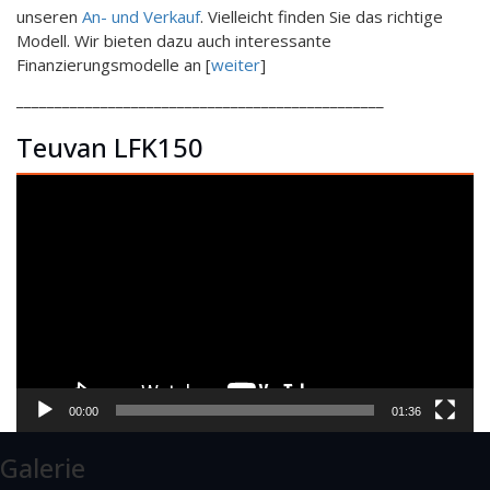
unseren
An- und Verkauf
. Vielleicht finden Sie das richtige
Modell. Wir bieten dazu auch interessante
Finanzierungsmodelle an [
weiter
]
________________________________________________
Teuvan LFK150
Video-
Player
00:00
01:36
Galerie