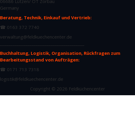
06686 Lützen/ OT Zorbau
Germany
Beratung, Technik, Einkauf und Vertrieb:
☎ 0163 372 7740
verwaltung@feldkuechencenter.de
________________________________________
Buchhaltung, Logistik, Organisation, Rückfragen zum
Bearbeitungsstand von Aufträgen:
☎ 0171 713 7318
logistik@feldkuechencenter.de
Copyright © 2026 Feldküchencenter