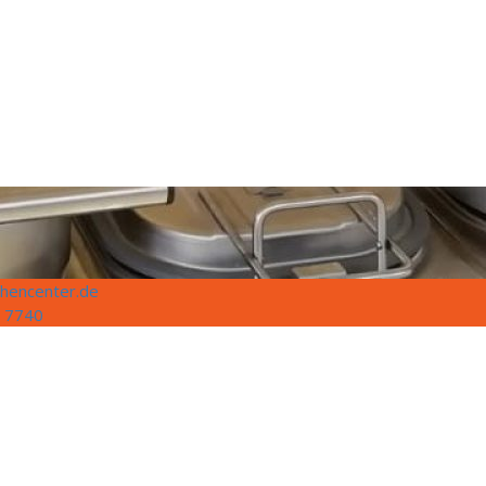
hencenter.de
 7740