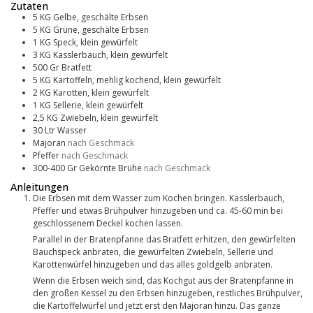
Zutaten
5
KG
Gelbe, geschälte Erbsen
5
KG
Grüne, geschälte Erbsen
1
KG
Speck, klein gewürfelt
3
KG
Kasslerbauch, klein gewürfelt
500
Gr
Bratfett
5
KG
Kartoffeln, mehlig kochend, klein gewürfelt
2
KG
Karotten, klein gewürfelt
1
KG
Sellerie, klein gewürfelt
2,5
KG
Zwiebeln, klein gewürfelt
30
Ltr
Wasser
Majoran
nach Geschmack
Pfeffer
nach Geschmack
300-400
Gr
Gekörnte Brühe
nach Geschmack
Anleitungen
Die Erbsen mit dem Wasser zum Kochen bringen. Kasslerbauch,
Pfeffer und etwas Brühpulver hinzugeben und ca. 45-60 min bei
geschlossenem Deckel kochen lassen.
Parallel in der Bratenpfanne das Bratfett erhitzen, den gewürfelten
Bauchspeck anbraten, die gewürfelten Zwiebeln, Sellerie und
Karottenwürfel hinzugeben und das alles goldgelb anbraten.
Wenn die Erbsen weich sind, das Kochgut aus der Bratenpfanne in
den großen Kessel zu den Erbsen hinzugeben, restliches Brühpulver,
die Kartoffelwürfel und jetzt erst den Majoran hinzu. Das ganze