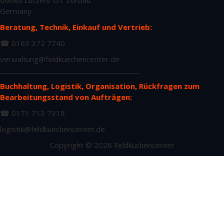
06686 Lützen/ OT Zorbau
Germany
Beratung, Technik, Einkauf und Vertrieb:
☎ 0163 372 7740
verwaltung@feldkuechencenter.de
________________________________________
Buchhaltung, Logistik, Organisation, Rückfragen zum
Bearbeitungsstand von Aufträgen:
☎ 0171 713 7318
logistik@feldkuechencenter.de
Copyright © 2026 Feldküchencenter