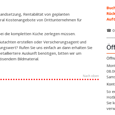
Buch
Rüc
tandsetzung, Rentabilität von geplanten
Auft
ral Kostenangebote von Drittunternehmen für
☎ 01
ei die kompletten Küche zerlegen müssen.
____
Gutachten erstellen oder Versicherungsagent und
Öf
gswert? Rufen Sie uns einfach an dann erhalten Sie
etailliertere Auskunft benötigen, bitten wir um
Öffn
ösendem Bildmaterial.
Mont
08.0
Nach oben
Sams
Kont
So e
Hotl
Sie 
verw