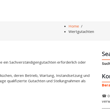
Home
/
Wertgutachten
Se
ie ein Sachverständigengutachten erforderlich oder
Such
Ko
dküchen, deren Betrieb, Wartung, Instandsetzung und
Lage qualifizierte Gutachten und Stellungnahmen als
Bera
☎ 0
verw
____