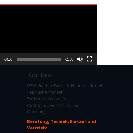
o-
er
00:00
01:36
Kontakt
GEH Gastro Event & Handels GmbH
Feldküchencenter
Zorbauer Kreisel 9
06686 Lützen/ OT Zorbau
Germany
Beratung, Technik, Einkauf und
Vertrieb: