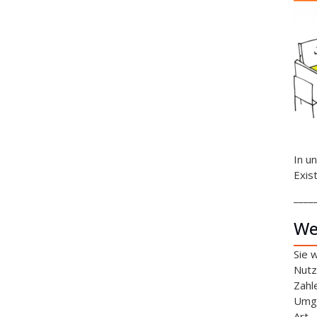
In u
Exis
____
We
Sie 
Nutz
Zahl
Umga
Art.