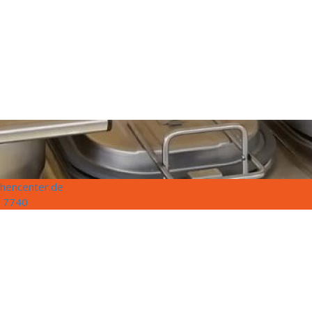
hencenter.de
 7740