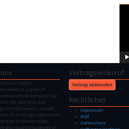
Vide
Play
 uns
Vertragswiderruf
d Kitchen Centre
Vertrag widerrufen
hencenter) is a team of
onals in Central Germany that
Rechtliches
sed in the operation and
gy of field cookers / mobile
Impressum
tchens 25 years ago. We cooked
AGB
hundred thousand meals,
Datenschutz
ed and repaired hundreds of
Haftungsausschluss