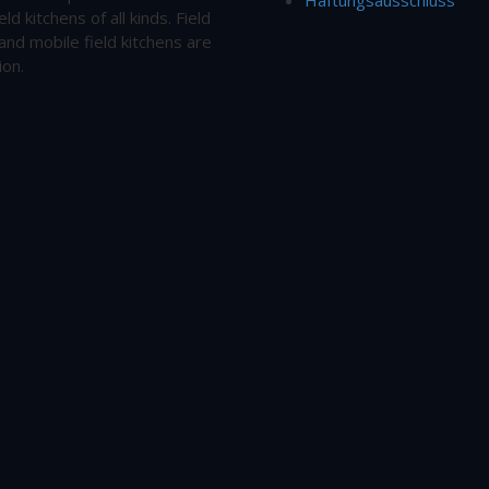
eld kitchens of all kinds. Field
and mobile field kitchens are
ion.