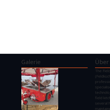
Galerie
Über
The Fiel
(Feldküc
professi
speciali
technolo
field ki
several 
maintain