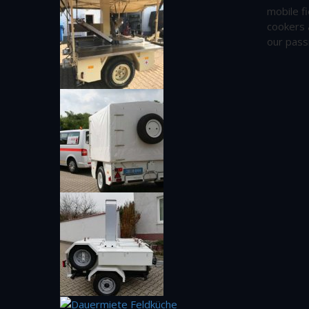
mobile fi
cookers 
our pass