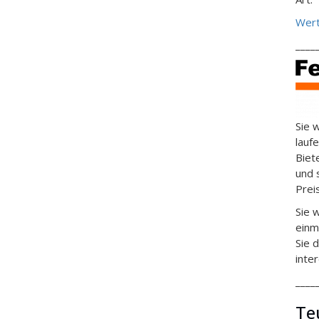
Wert
____
Sie 
lauf
Biet
und 
Prei
Sie 
einm
Sie 
inte
____
Te