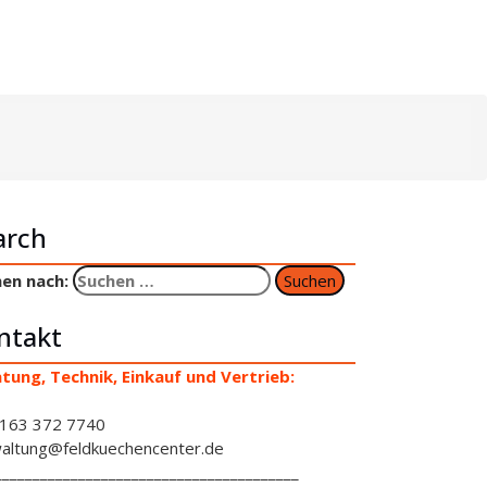
arch
en nach:
ntakt
tung, Technik, Einkauf und Vertrieb:
163 372 7740
altung@feldkuechencenter.de
________________________________________