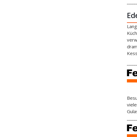
____
Ed
Lang
Küch
verw
dram
Kess
____
Besu
viel
Gula
____