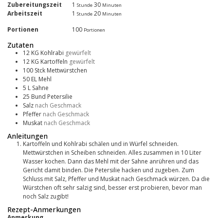
Zubereitungszeit
1
30
Stunde
Minuten
Arbeitszeit
1
20
Stunde
Minuten
Portionen
100
Portionen
Zutaten
12
KG
Kohlrabi
gewürfelt
12
KG
Kartoffeln
gewürfelt
100
Stck
Mettwürstchen
50
EL
Mehl
5
L
Sahne
25
Bund
Petersilie
Salz
nach Geschmack
Pfeffer
nach Geschmack
Muskat
nach Geschmack
Anleitungen
Kartoffeln und Kohlrabi schälen und in Würfel schneiden.
Mettwürstchen in Scheiben schneiden. Alles zusammen in 10 Liter
Wasser kochen. Dann das Mehl mit der Sahne anrühren und das
Gericht damit binden. Die Petersilie hacken und zugeben. Zum
Schluss mit Salz, Pfeffer und Muskat nach Geschmack würzen. Da die
Würstchen oft sehr salzig sind, besser erst probieren, bevor man
noch Salz zugibt!
Rezept-Anmerkungen
Anmerkung