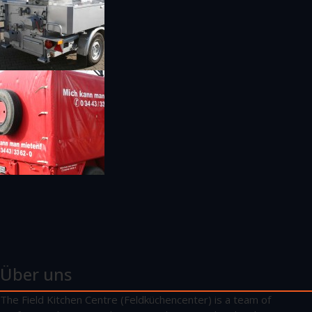
Über uns
The Field Kitchen Centre (Feldküchencenter) is a team of