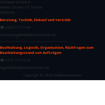
Zorbauer Kreisel 9
06686 Lützen/ OT Zorbau
Germany
Beratung, Technik, Einkauf und Vertrieb:
☎ 0163 372 7740
verwaltung@feldkuechencenter.de
________________________________________
Buchhaltung, Logistik, Organisation, Rückfragen zum
Bearbeitungsstand von Aufträgen:
☎ 0171 713 7318
logistik@feldkuechencenter.de
Copyright © 2026 Feldküchencenter