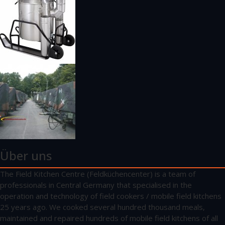
Über uns
The Field Kitchen Centre (Feldküchencenter) is a team of
professionals in Central Germany that specialised in the
operation and technology of field cookers / mobile field kitchens
25 years ago. We cooked several hundred thousand meals,
maintained and repaired hundreds of mobile field kitchens of all