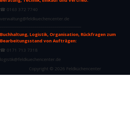
Beratung, Technik, Einkauf und Vertrieb:
☎ 0163 372 7740
verwaltung@feldkuechencenter.de
________________________________________
Buchhaltung, Logistik, Organisation, Rückfragen zum
Bearbeitungsstand von Aufträgen:
☎ 0171 713 7318
logistik@feldkuechencenter.de
Copyright © 2026 Feldküchencenter