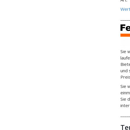
Wert
____
Sie 
lauf
Biet
und 
Prei
Sie 
einm
Sie 
inte
____
Te