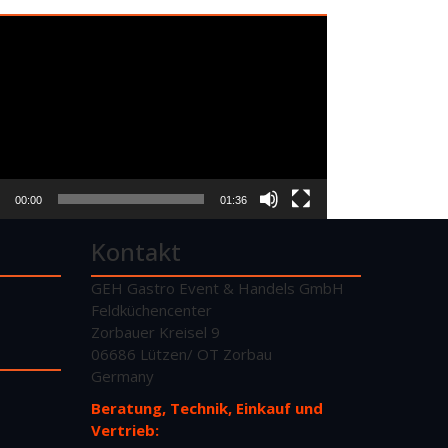
o-
er
00:00
01:36
Kontakt
GEH Gastro Event & Handels GmbH
Feldküchencenter
Zorbauer Kreisel 9
06686 Lützen/ OT Zorbau
Germany
Beratung, Technik, Einkauf und
Vertrieb: