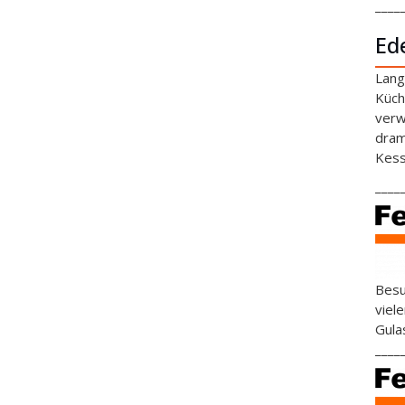
____
Ed
Lang
Küch
verw
dram
Kess
____
Besu
viel
Gula
____