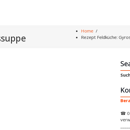
Home
/
ssuppe
Rezept Feldküche: Gyro
Se
Such
Ko
Bera
☎ 0
verw
____