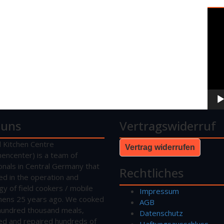
Vide
Play
 uns
Vertragswiderruf
d Kitchen Centre
Vertrag widerrufen
hencenter) is a team of
onals in Central Germany that
Rechtliches
sed in the operation and
gy of field cookers / mobile
Impressum
tchens 25 years ago. We cooked
AGB
hundred thousand meals,
Datenschutz
ed and repaired hundreds of
Haftungsausschluss