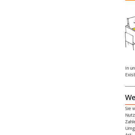
In u
Exis
____
We
Sie 
Nutz
Zahl
Umga
Art.