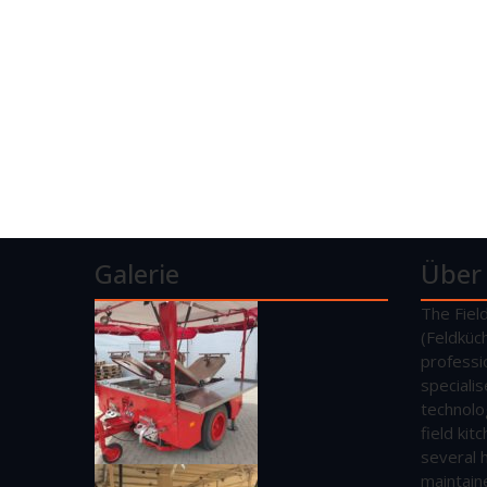
Galerie
Über
The Fiel
(Feldküc
professi
speciali
technolo
field ki
several 
maintain