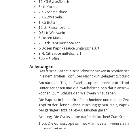
12
KG
Gyrosfleisch
5
Ltr
Kochsahne
2
KG
Schmelzkäse
5
KG
Zwiebeln
1
KG
Butter
12
Ltr
Fleischbrühe
0,5
Ltr
Weißwein
5
Dosen
Mais
25
Stck
Paprikaschote rot
6
Dosen
Paprikasauce ungarische Art
3
Fl.
Cillisauce mittelscharf
Salz + Pfeffer
Anleitungen
Das frische Gyrosfleisch/ Schweinenacken in Streifen schneiden und gut anbraten, anschließend die Sahne hinzugeben. Alles
in einem großen Topf über Nacht kühl gelagert gut durc
Am nächsten Tag die Zwiebelsuppe in einem extra Topf zubereiten: Die Zwiebeln schälen und in Scheiben schneiden. Die
Butter zerlassen und die Zwiebelscheiben darin anschw
kochen. Zum Schluss den Weißwein hinzugeben.
Die Paprika in kleine Streifen schneiden und mit der Zwiebelsuppe garen. Anschließend die Zwiebelsuppe in den großen
Topf zu der Fleisch-Sahne-Mischung geben. Mais, Papri
bei geringer Hitze ca. 45-60 Minuten garen.
Achtung: Die Gyrossuppe darf nicht kochen! Zum Schlu
Tipp: Die Gyrossuppe schmeckt am besten, wenn sie nach der Fertigstellung noch zusätzlich einen Tag ruht und wieder
aufgewärmt wird.