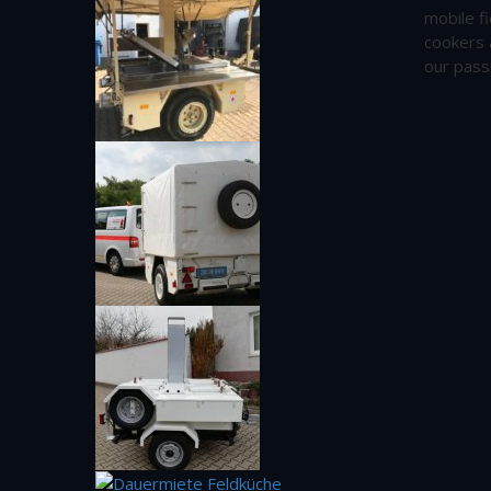
mobile fi
cookers 
our pass