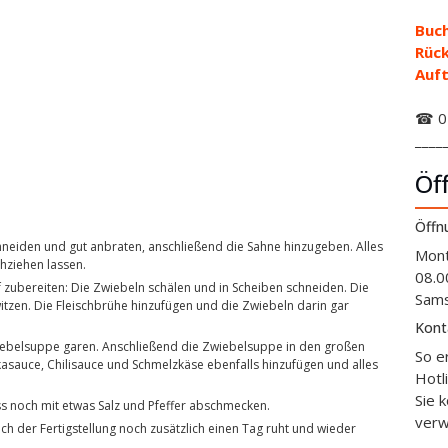
Buch
Rüc
Auft
☎ 01
____
Öf
Öffn
Mont
hziehen lassen.
08.0
Sams
itzen. Die Fleischbrühe hinzufügen und die Zwiebeln darin gar
Kont
So e
kasauce, Chilisauce und Schmelzkäse ebenfalls hinzufügen und alles
Hotl
Sie 
ss noch mit etwas Salz und Pfeffer abschmecken.
verw