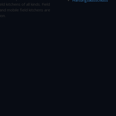
eld kitchens of all kinds. Field
and mobile field kitchens are
ion.