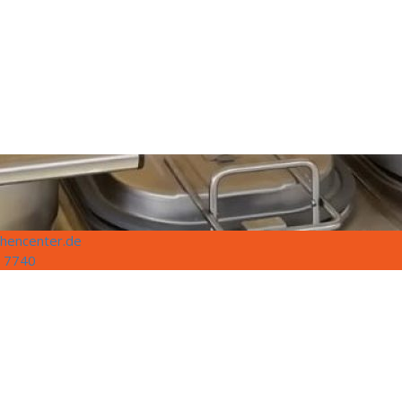
hencenter.de
 7740