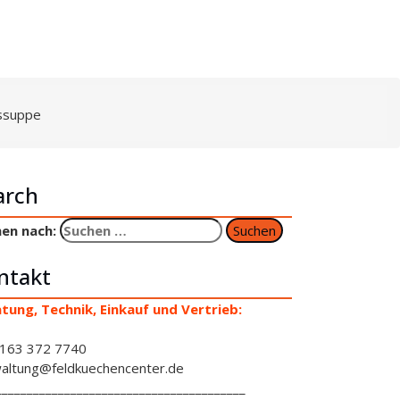
ssuppe
arch
en nach:
ntakt
tung, Technik, Einkauf und Vertrieb:
163 372 7740
altung@feldkuechencenter.de
________________________________________