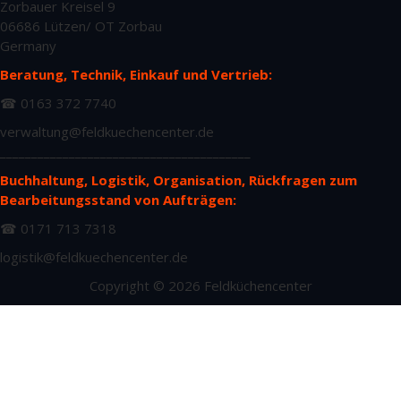
Zorbauer Kreisel 9
06686 Lützen/ OT Zorbau
Germany
Beratung, Technik, Einkauf und Vertrieb:
☎ 0163 372 7740
verwaltung@feldkuechencenter.de
________________________________________
Buchhaltung, Logistik, Organisation, Rückfragen zum
Bearbeitungsstand von Aufträgen:
☎ 0171 713 7318
logistik@feldkuechencenter.de
Copyright © 2026 Feldküchencenter