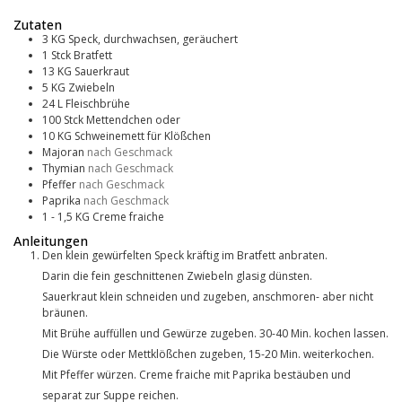
Zutaten
3
KG
Speck, durchwachsen, geräuchert
1
Stck
Bratfett
13
KG
Sauerkraut
5
KG
Zwiebeln
24
L
Fleischbrühe
100
Stck
Mettendchen oder
10
KG
Schweinemett für Klößchen
Majoran
nach Geschmack
Thymian
nach Geschmack
Pfeffer
nach Geschmack
Paprika
nach Geschmack
1 - 1,5
KG
Creme fraiche
Anleitungen
Den klein gewürfelten Speck kräftig im Bratfett anbraten.
Darin die fein geschnittenen Zwiebeln glasig dünsten.
Sauerkraut klein schneiden und zugeben, anschmoren- aber nicht
bräunen.
Mit Brühe auffüllen und Gewürze zugeben. 30-40 Min. kochen lassen.
Die Würste oder Mettklößchen zugeben, 15-20 Min. weiterkochen.
Mit Pfeffer würzen. Creme fraiche mit Paprika bestäuben und
separat zur Suppe reichen.