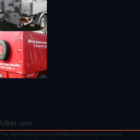
Über uns
The Field Kitchen Centre (Feldküchencenter) is a team of