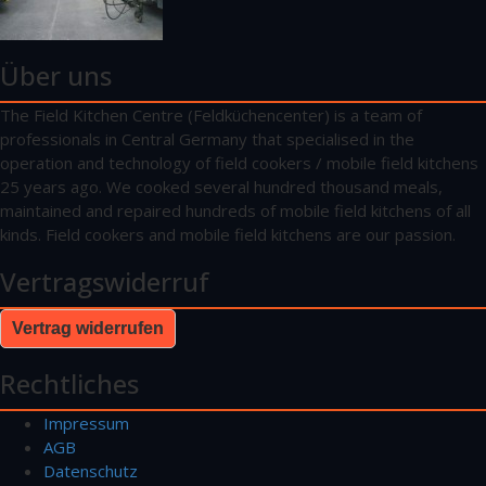
Über uns
The Field Kitchen Centre (Feldküchencenter) is a team of
professionals in Central Germany that specialised in the
operation and technology of field cookers / mobile field kitchens
25 years ago. We cooked several hundred thousand meals,
maintained and repaired hundreds of mobile field kitchens of all
kinds. Field cookers and mobile field kitchens are our passion.
Vertragswiderruf
Vertrag widerrufen
Rechtliches
Impressum
AGB
Datenschutz