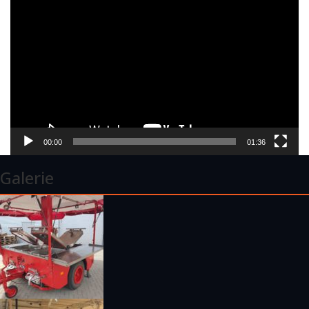
Video-
Player
00:00
01:36
Galerie