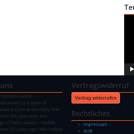
Te
Vide
Play
 uns
Vertragswiderruf
d Kitchen Centre
Vertrag widerrufen
hencenter) is a team of
onals in Central Germany that
Rechtliches
sed in the operation and
gy of field cookers / mobile
Impressum
tchens 25 years ago. We cooked
AGB