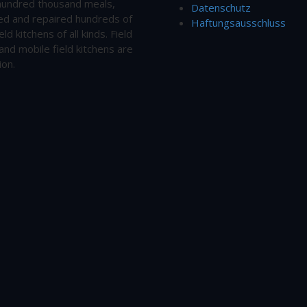
hundred thousand meals,
Datenschutz
ed and repaired hundreds of
Haftungsausschluss
eld kitchens of all kinds. Field
and mobile field kitchens are
ion.