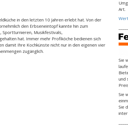
Umga
Art.
Wert
dküche in den letzten 10 Jahren erlebt hat. Von der
vornehmlich den Erbseneintopf kannte hin zum
____
 Sportturnieren, Musikfestivals,
gehalten hat. Immer mehr Profiköche bedienen sich
n damit Ihre Kochkünste nicht nur in den eigenen vier
enmengen zugänglich.
Sie 
lauf
Biet
und 
Prei
Sie 
einm
Sie 
inte
____