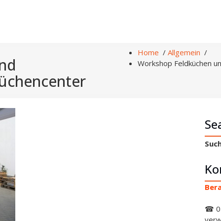
Home
/
Allgemein
/
und
Workshop Feldküchen un
küchencenter
Se
Such
Ko
Bera
☎ 0
verw