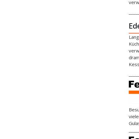
verw
____
Ed
Lang
Küch
verw
dram
Kess
____
Besu
viel
Gula
____