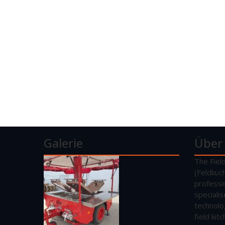
Galerie
Über
The Fiel
(Feldküc
professi
speciali
technolo
field ki