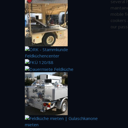
several 
maintain
mobile fi
cookers 
our pass