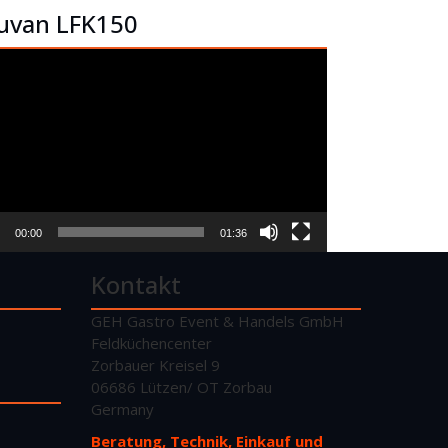
uvan LFK150
o-
er
00:00
01:36
Kontakt
GEH Gastro Event & Handels GmbH
Feldküchencenter
Zorbauer Kreisel 9
06686 Lützen/ OT Zorbau
Germany
Beratung, Technik, Einkauf und