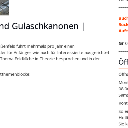
____
Buch
nd Gulaschkanonen |
Rüc
Auft
☎ 01
enfels führt mehrmals pro Jahr einen
____
r für Anfänger wie auch für Interessierte ausgerichtet
 Thema Feldküche in Theorie
besprochen und in der
Öf
tthemenblöcke:
Öffn
Mont
08.0
Sams
Kont
So e
Hotl
Sie 