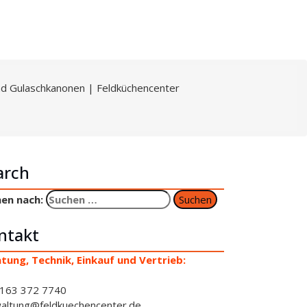
d Gulaschkanonen | Feldküchencenter
arch
en nach:
ntakt
tung, Technik, Einkauf und Vertrieb:
163 372 7740
altung@feldkuechencenter.de