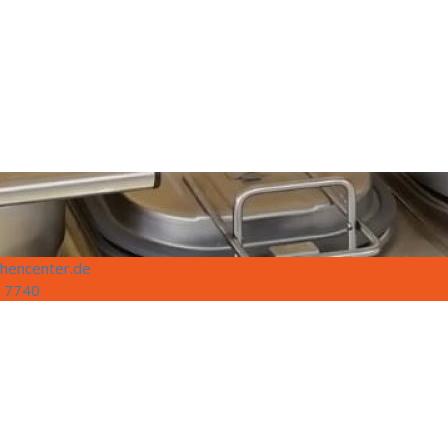
hencenter.de
 7740