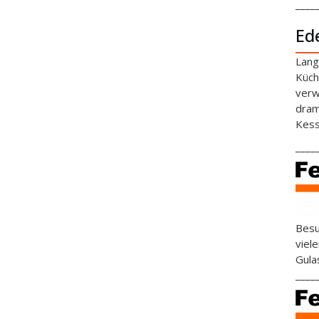
____
Ed
Lang
Küch
verw
dram
Kess
____
Besu
viel
Gula
____