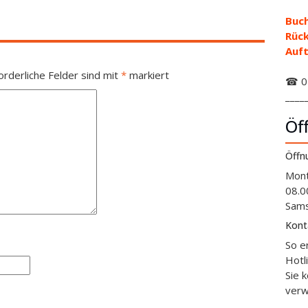
Buch
Rüc
Auft
orderliche Felder sind mit
*
markiert
☎ 01
____
Öf
Öffn
Mont
08.0
Sams
Kont
So e
Hotl
Sie 
verw