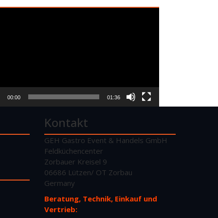
o-
er
00:00
01:36
Kontakt
GEH Gastro Event & Handels GmbH
Feldküchencenter
Zorbauer Kreisel 9
06686 Lützen/ OT Zorbau
Germany
Beratung, Technik, Einkauf und
Vertrieb: