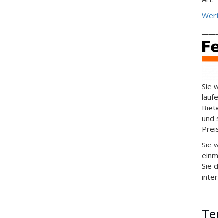
Wert
____
Sie 
lauf
Biet
und 
Prei
Sie 
einm
Sie 
inte
____
Te