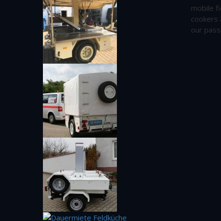
mobile fi
cookers 
our pass