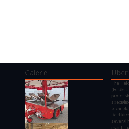
Galerie
Über
The Fiel
(Feldküc
professi
speciali
technolo
field ki
several 
maintain