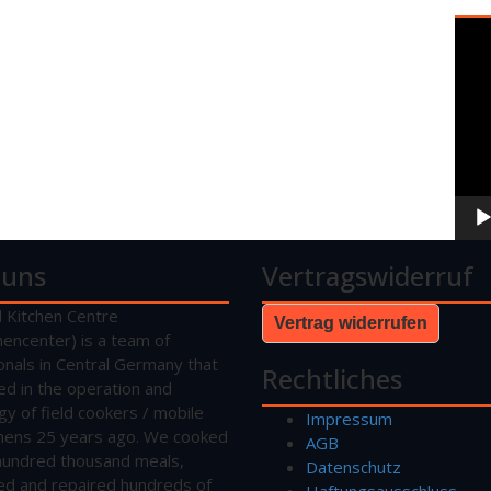
Vide
Play
 uns
Vertragswiderruf
d Kitchen Centre
Vertrag widerrufen
hencenter) is a team of
onals in Central Germany that
Rechtliches
sed in the operation and
gy of field cookers / mobile
Impressum
tchens 25 years ago. We cooked
AGB
hundred thousand meals,
Datenschutz
ed and repaired hundreds of
Haftungsausschluss