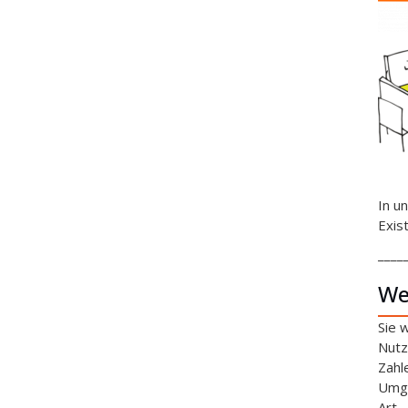
In u
Exis
____
We
Sie 
Nutz
Zahl
Umga
Art.