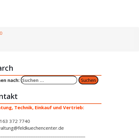
0
arch
en nach:
ntakt
tung, Technik, Einkauf und Vertrieb:
163 372 7740
altung@feldkuechencenter.de
________________________________________