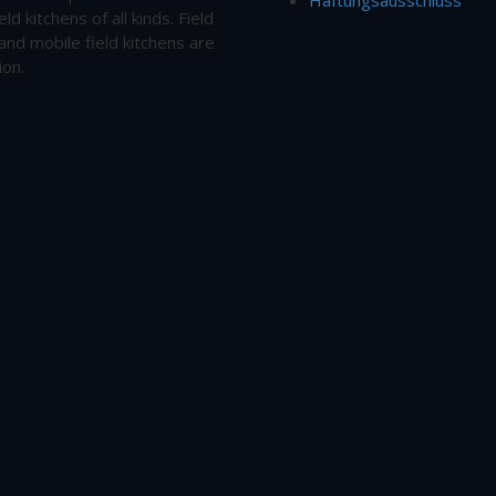
eld kitchens of all kinds. Field
and mobile field kitchens are
ion.