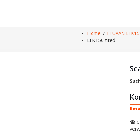
Home
/
TEUVAN LFK15
LFK150 tited
Se
Such
Ko
Bera
☎ 0
verw
____