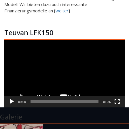
Modell. Wir bieten dazu auch interessante
Finanzierungsmodelle an [
weiter
]
________________________________________________
Teuvan LFK150
Video-
Player
00:00
01:36
Galerie