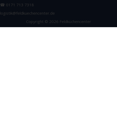
☎ 0171 713 7318
logistik@feldkuechencenter.de
Copyright © 2026 Feldküchencenter