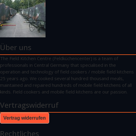
Über uns
The Field Kitchen Centre (Feldküchencenter) is a team of
professionals in Central Germany that specialised in the
operation and technology of field cookers / mobile field kitchens
25 years ago. We cooked several hundred thousand meals,
maintained and repaired hundreds of mobile field kitchens of all
kinds. Field cookers and mobile field kitchens are our passion.
Vertragswiderruf
Vertrag widerrufen
Rechtliches