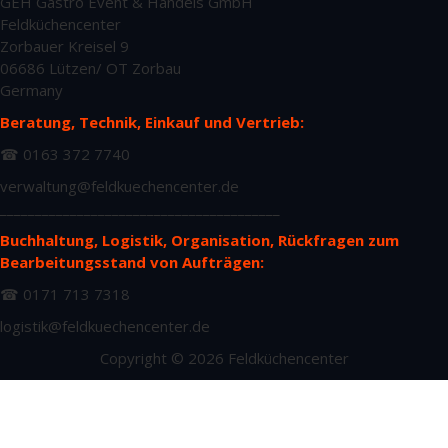
GEH Gastro Event & Handels GmbH
Feldküchencenter
Zorbauer Kreisel 9
06686 Lützen/ OT Zorbau
Germany
Beratung, Technik, Einkauf und Vertrieb:
☎ 0163 372 7740
verwaltung@feldkuechencenter.de
________________________________________
Buchhaltung, Logistik, Organisation, Rückfragen zum
Bearbeitungsstand von Aufträgen:
☎ 0171 713 7318
logistik@feldkuechencenter.de
Copyright © 2026 Feldküchencenter