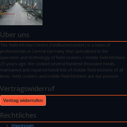
Über uns
The Field Kitchen Centre (Feldküchencenter) is a team of
professionals in Central Germany that specialised in the
operation and technology of field cookers / mobile field kitchens
25 years ago. We cooked several hundred thousand meals,
maintained and repaired hundreds of mobile field kitchens of all
kinds. Field cookers and mobile field kitchens are our passion.
Vertragswiderruf
Vertrag widerrufen
Rechtliches
Impressum