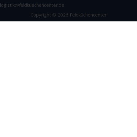
logistik@feldkuechencenter.de
Copyright © 2026 Feldküchencenter