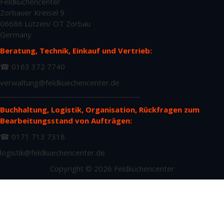
Feldküchencenter
Zorbauer Kreisel 9
06686 Lützen/ OT Zorbau
Germany
Beratung, Technik, Einkauf und Vertrieb:
☎ 0163 372 7740
verwaltung@feldkuechencenter.de
________________________________________
Buchhaltung, Logistik, Organisation, Rückfragen zum
Bearbeitungsstand von Aufträgen:
☎ 0171 713 7318
logistik@feldkuechencenter.de
Copyright © 2026 Feldküchencenter