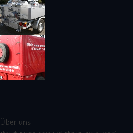
Über uns
The Field Kitchen Centre (Feldküchencenter) is a team of