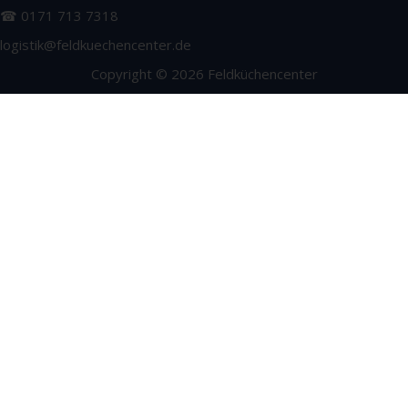
☎ 0171 713 7318
logistik@feldkuechencenter.de
Copyright © 2026 Feldküchencenter