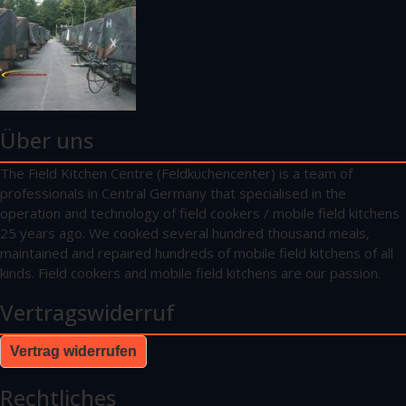
Über uns
The Field Kitchen Centre (Feldküchencenter) is a team of
professionals in Central Germany that specialised in the
operation and technology of field cookers / mobile field kitchens
25 years ago. We cooked several hundred thousand meals,
maintained and repaired hundreds of mobile field kitchens of all
kinds. Field cookers and mobile field kitchens are our passion.
Vertragswiderruf
Vertrag widerrufen
Rechtliches