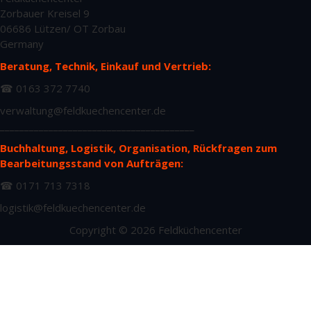
Zorbauer Kreisel 9
06686 Lützen/ OT Zorbau
Germany
Beratung, Technik, Einkauf und Vertrieb:
☎ 0163 372 7740
verwaltung@feldkuechencenter.de
________________________________________
Buchhaltung, Logistik, Organisation, Rückfragen zum
Bearbeitungsstand von Aufträgen:
☎ 0171 713 7318
logistik@feldkuechencenter.de
Copyright © 2026 Feldküchencenter