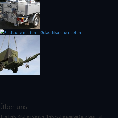
Über uns
The Field Kitchen Centre (Feldküchencenter) is a team of