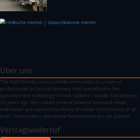
Über uns
The Field Kitchen Centre (Feldküchencenter) is a team of
professionals in Central Germany that specialised in the
operation and technology of field cookers / mobile field kitchens
25 years ago. We cooked several hundred thousand meals,
maintained and repaired hundreds of mobile field kitchens of all
kinds. Field cookers and mobile field kitchens are our passion.
Vertragswiderruf