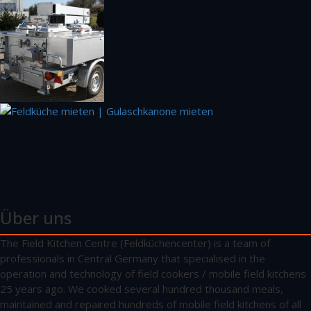
Über uns
The Field Kitchen Centre (Feldküchencenter) is a team of
professionals in Central Germany that specialised in the
operation and technology of field cookers / mobile field kitchens
25 years ago. We cooked several hundred thousand meals,
maintained and repaired hundreds of mobile field kitchens of all