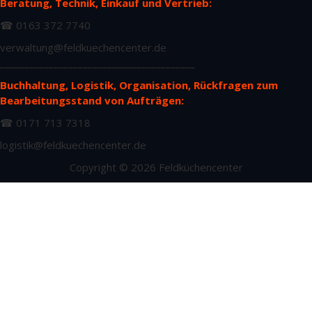
Beratung, Technik, Einkauf und Vertrieb:
☎ 0163 372 7740
verwaltung@feldkuechencenter.de
________________________________________
Buchhaltung, Logistik, Organisation, Rückfragen zum
Bearbeitungsstand von Aufträgen:
☎ 0171 713 7318
logistik@feldkuechencenter.de
Copyright © 2026 Feldküchencenter