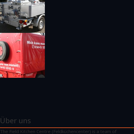
Über uns
The Field Kitchen Centre (Feldküchencenter) is a team of