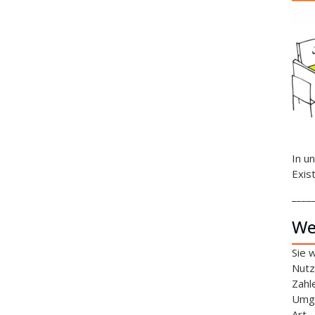
In u
Exis
____
We
Sie 
Nutz
Zahl
Umga
Art.