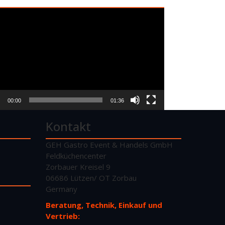
o-
er
00:00
01:36
Kontakt
GEH Gastro Event & Handels GmbH
Feldküchencenter
Zorbauer Kreisel 9
06686 Lützen/ OT Zorbau
Germany
Beratung, Technik, Einkauf und
Vertrieb: