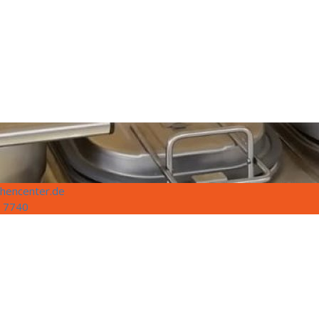
hencenter.de
 7740