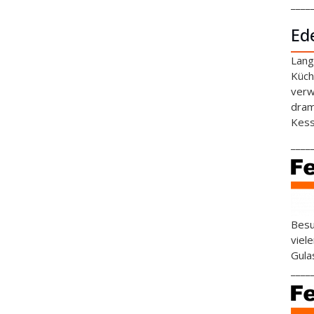
____
Ed
Lang
Küch
verw
dram
Kess
____
Besu
viel
Gula
____