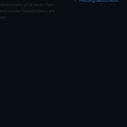
eld kitchens of all kinds. Field
and mobile field kitchens are
ion.