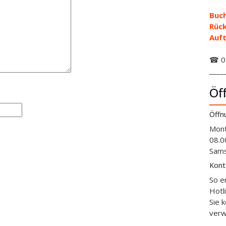
Buch
Rüc
Auft
☎ 01
____
Öf
Öffn
Mont
08.0
Sams
Kont
So e
Hotl
Sie 
verw