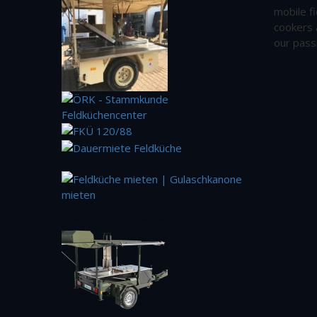
mobile fi
cookers 
our pass