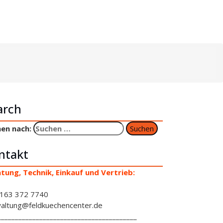
arch
en nach:
ntakt
tung, Technik, Einkauf und Vertrieb:
163 372 7740
altung@feldkuechencenter.de
________________________________________