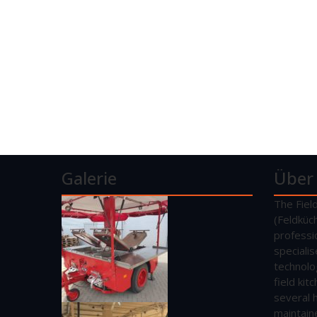
Galerie
Über
The Fiel
(Feldküc
professi
speciali
technolo
field ki
several 
maintain