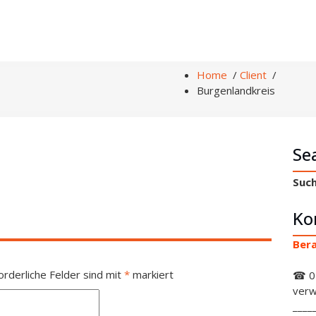
Home
/
Client
/
Burgenlandkreis
Se
Such
Ko
Bera
orderliche Felder sind mit
*
markiert
☎ 0
verw
____