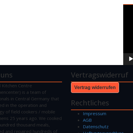
Vide
Play
 uns
Vertragswiderruf
d Kitchen Centre
Vertrag widerrufen
hencenter) is a team of
onals in Central Germany that
Rechtliches
sed in the operation and
gy of field cookers / mobile
Impressum
tchens 25 years ago. We cooked
AGB
hundred thousand meals,
Datenschutz
ed and repaired hundreds of
Haftungsausschluss