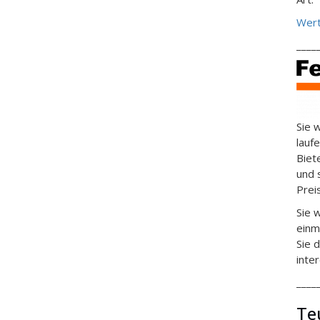
Wert
____
Sie 
lauf
Biet
und 
Prei
Sie 
einm
Sie 
inte
____
Te