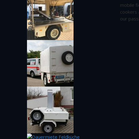
mobile fi
cookers 
our pass