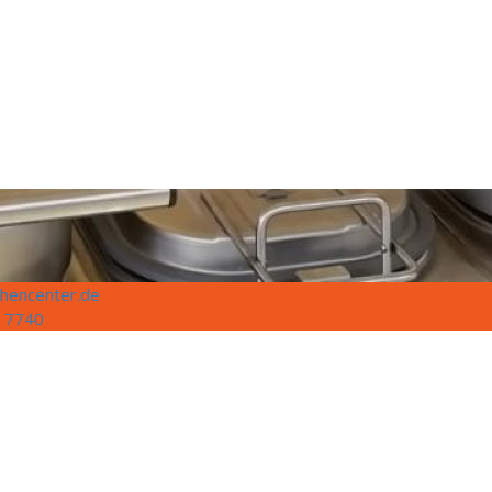
hencenter.de
 7740