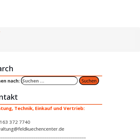
arch
en nach:
ntakt
tung, Technik, Einkauf und Vertrieb:
163 372 7740
altung@feldkuechencenter.de
________________________________________