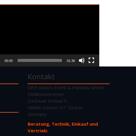
o-
er
00:00
01:36
Kontakt
GEH Gastro Event & Handels GmbH
Feldküchencenter
Zorbauer Kreisel 9
06686 Lützen/ OT Zorbau
Germany
Beratung, Technik, Einkauf und
Vertrieb: