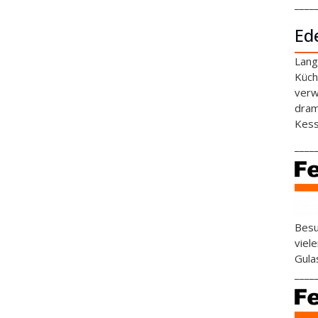
____
Ed
Lang
Küch
verw
dram
Kess
____
Besu
viel
Gula
____