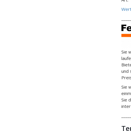
Wert
____
Sie 
lauf
Biet
und 
Prei
Sie 
einm
Sie 
inte
____
Te