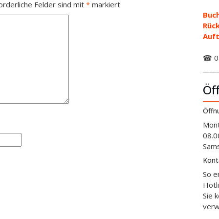
orderliche Felder sind mit
*
markiert
Buch
Rüc
Auft
☎ 01
____
Öf
Öffn
Mont
08.0
Sams
Kont
So e
Hotl
Sie 
verw