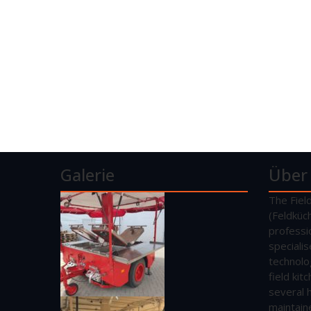
Galerie
Über
The Fiel
(Feldküc
professi
speciali
technolo
field ki
several 
maintain