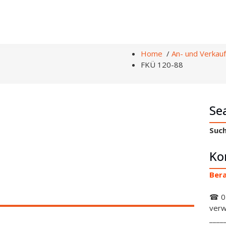
Home
/
An- und Verkauf
FKÜ 120-88
Se
Such
Ko
Bera
☎ 0
verw
____