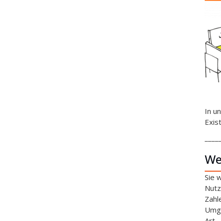
In u
Exis
____
We
Sie 
Nutz
Zahl
Umga
Art.