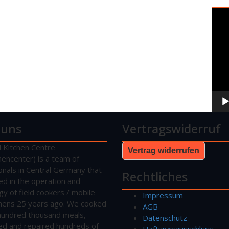
Vide
Play
 uns
Vertragswiderruf
d Kitchen Centre
Vertrag widerrufen
hencenter) is a team of
onals in Central Germany that
Rechtliches
sed in the operation and
gy of field cookers / mobile
Impressum
tchens 25 years ago. We cooked
AGB
hundred thousand meals,
Datenschutz
ed and repaired hundreds of
Haftungsausschluss