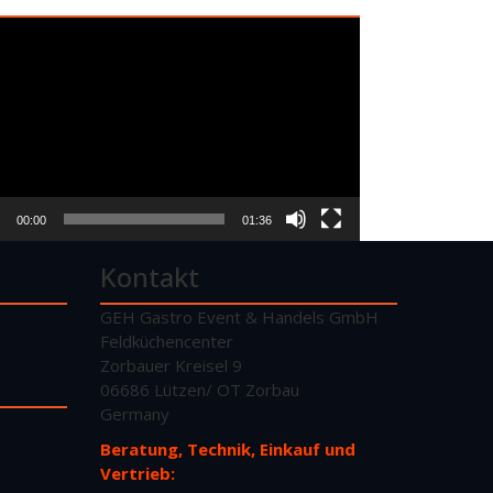
o-
er
00:00
01:36
Kontakt
GEH Gastro Event & Handels GmbH
Feldküchencenter
Zorbauer Kreisel 9
06686 Lützen/ OT Zorbau
Germany
Beratung, Technik, Einkauf und
Vertrieb: