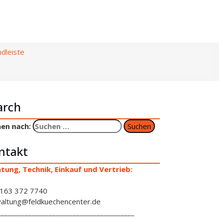
dleiste
arch
en nach:
ntakt
tung, Technik, Einkauf und Vertrieb:
163 372 7740
altung@feldkuechencenter.de
________________________________________