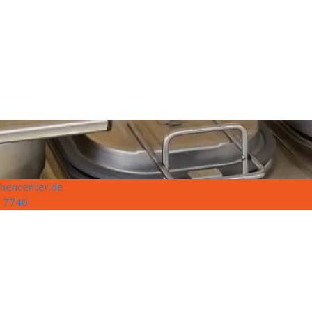
hencenter.de
 7740