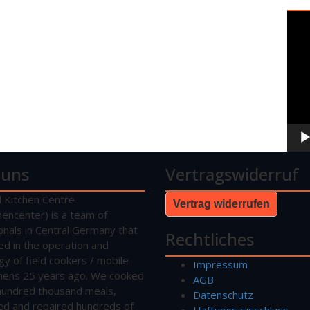
Vide
Play
 uns
Vertragswiderruf
d Kitchen Centre
Vertrag widerrufen
hencenter) is a team of
onals in Central Germany that
Rechtliches
sed in the operation and
gy of field cookers / mobile
Impressum
tchens 25 years ago. We cooked
AGB
hundred thousand meals,
Datenschutz
ed and repaired hundreds of
Haftungsausschluss