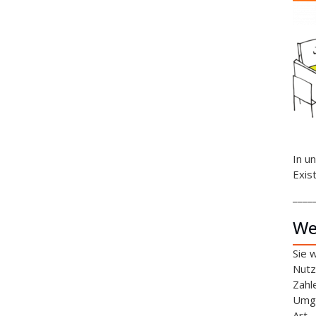
In u
Exis
____
We
Sie 
Nutz
Zahl
Umga
Art.