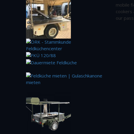
mobile fi
cookers 
our pass