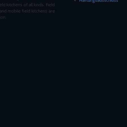
eld kitchens of all kinds. Field
and mobile field kitchens are
ion.