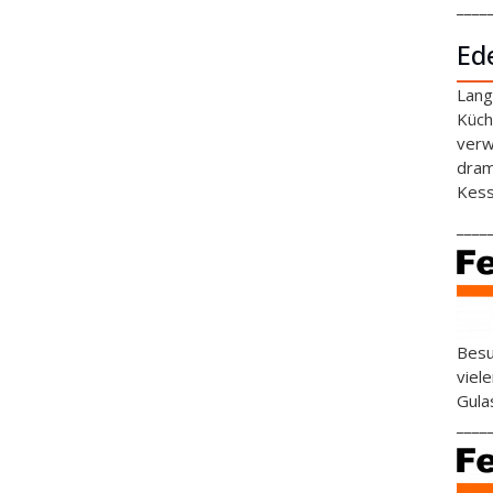
____
Ed
Lang
Küch
verw
dram
Kess
____
Besu
viel
Gula
____