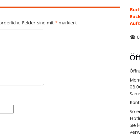
Buch
Rüc
orderliche Felder sind mit
*
markiert
Auft
☎ 01
____
Öf
Öffn
Mont
08.0
Sams
Kont
So e
Hotl
Sie 
verw