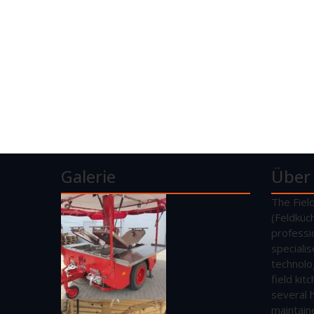
Galerie
Über
The Fiel
(Feldküc
professi
speciali
technolo
field ki
several 
maintain