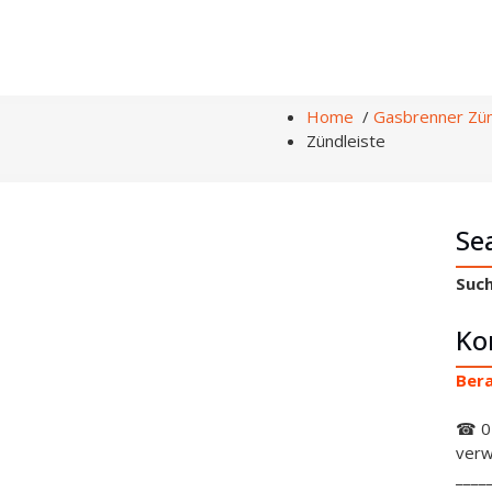
Home
/
Gasbrenner Zün
Zündleiste
Se
Such
Ko
Bera
☎ 0
verw
____