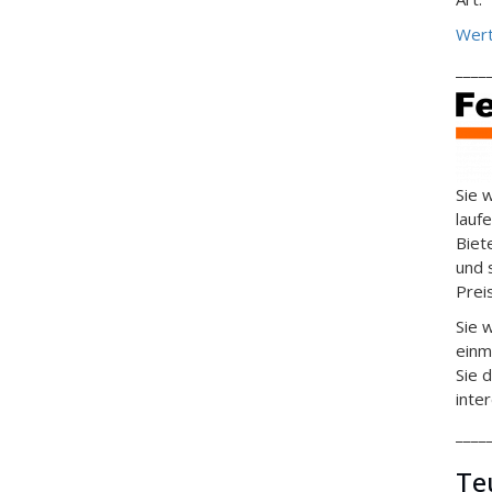
Wert
____
Sie 
lauf
Biet
und 
Prei
Sie 
einm
Sie 
inte
____
Te