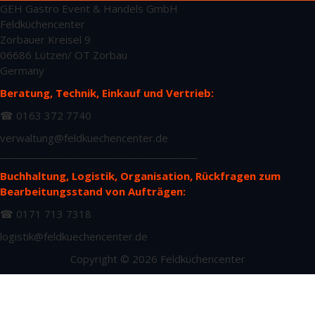
GEH Gastro Event & Handels GmbH
Feldküchencenter
Zorbauer Kreisel 9
06686 Lützen/ OT Zorbau
Germany
Beratung, Technik, Einkauf und Vertrieb:
☎ 0163 372 7740
verwaltung@feldkuechencenter.de
________________________________________
Buchhaltung, Logistik, Organisation, Rückfragen zum
Bearbeitungsstand von Aufträgen:
☎ 0171 713 7318
logistik@feldkuechencenter.de
Copyright © 2026 Feldküchencenter