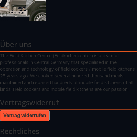
Über uns
The Field Kitchen Centre (Feldküchencenter) is a team of
professionals in Central Germany that specialised in the
operation and technology of field cookers / mobile field kitchens
25 years ago. We cooked several hundred thousand meals,
maintained and repaired hundreds of mobile field kitchens of all
kinds. Field cookers and mobile field kitchens are our passion.
Vertragswiderruf
Vertrag widerrufen
Rechtliches