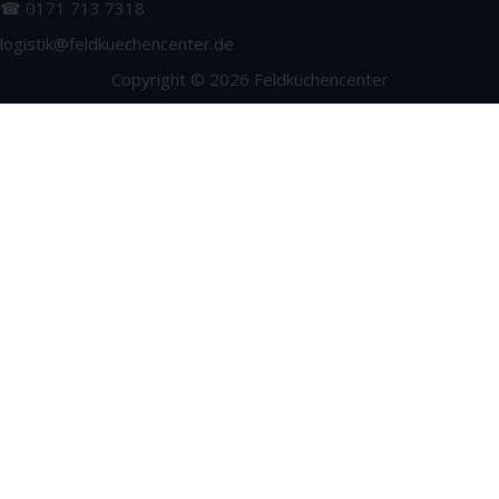
☎ 0171 713 7318
logistik@feldkuechencenter.de
Copyright © 2026 Feldküchencenter