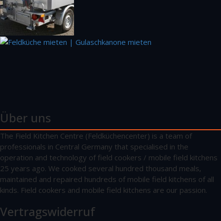
Über uns
The Field Kitchen Centre (Feldküchencenter) is a team of
professionals in Central Germany that specialised in the
operation and technology of field cookers / mobile field kitchens
25 years ago. We cooked several hundred thousand meals,
maintained and repaired hundreds of mobile field kitchens of all
kinds. Field cookers and mobile field kitchens are our passion.
Vertragswiderruf