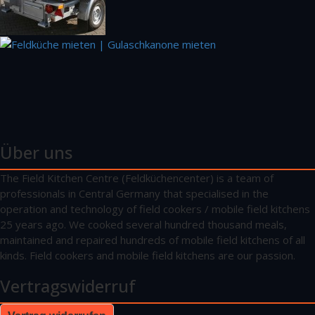
Über uns
The Field Kitchen Centre (Feldküchencenter) is a team of
professionals in Central Germany that specialised in the
operation and technology of field cookers / mobile field kitchens
25 years ago. We cooked several hundred thousand meals,
maintained and repaired hundreds of mobile field kitchens of all
kinds. Field cookers and mobile field kitchens are our passion.
Vertragswiderruf