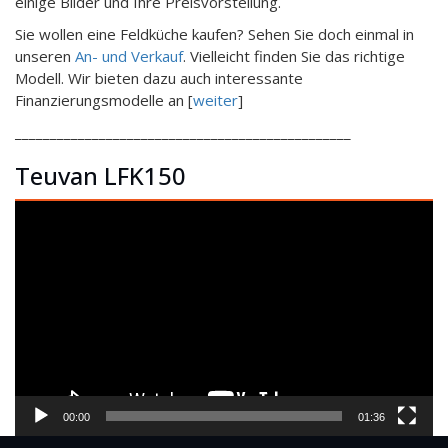
einige Bilder und Ihre Preisvorstellung.
Sie wollen eine Feldküche kaufen? Sehen Sie doch einmal in
unseren
An- und Verkauf
. Vielleicht finden Sie das richtige
Modell. Wir bieten dazu auch interessante
Finanzierungsmodelle an [
weiter
]
________________________________________________
Teuvan LFK150
Video-
Player
00:00
01:36